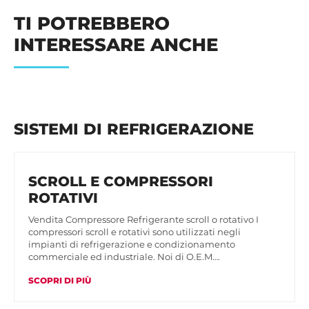
TI POTREBBERO
INTERESSARE ANCHE
SISTEMI DI REFRIGERAZIONE
SCROLL E COMPRESSORI
ROTATIVI
Vendita Compressore Refrigerante scroll o rotativo I
compressori scroll e rotativi sono utilizzati negli
impianti di refrigerazione e condizionamento
commerciale ed industriale. Noi di O.E.M….
SCOPRI DI PIÙ