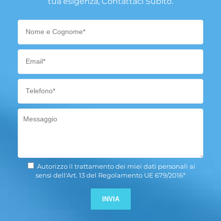
tua esigenza, Contattaci Subito.
Autorizzo il trattamento dei miei dati personali ai
sensi dell'Art. 13 del Regolamento UE 679/2016*
Si prega di lasciare vuoto 