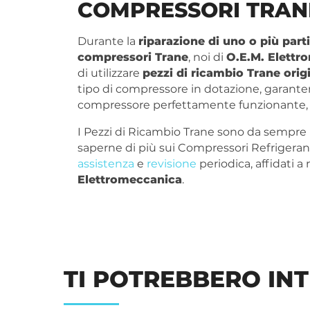
COMPRESSORI TRAN
Durante la
riparazione di uno o più part
compressori Trane
, noi di
O.E.M. Elettr
di utilizzare
pezzi di ricambio Trane origi
tipo di compressore in dotazione, garante
compressore perfettamente funzionante, p
I Pezzi di Ricambio Trane sono da sempre 
saperne di più sui Compressori Refrigerant
assistenza
e
revisione
periodica, affidati a 
Elettromeccanica
.
TI POTREBBERO IN