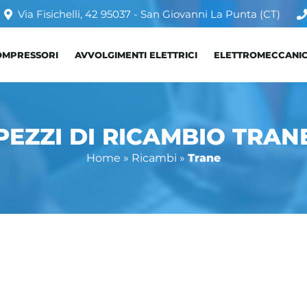
Via Fisichelli, 42 95037 - San Giovanni La Punta (CT)
OMPRESSORI
AVVOLGIMENTI ELETTRICI
ELETTROMECCANI
PEZZI DI RICAMBIO TRAN
Home
»
Ricambi
»
Trane