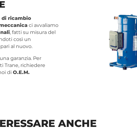
E
i di ricambio
omeccanica
ci avvaliamo
nali
, fatti su misura del
ndoti così un
ari al nuovo.
una garanzia. Per
i Trane, richiedere
noi di
O.E.M.
TERESSARE ANCHE