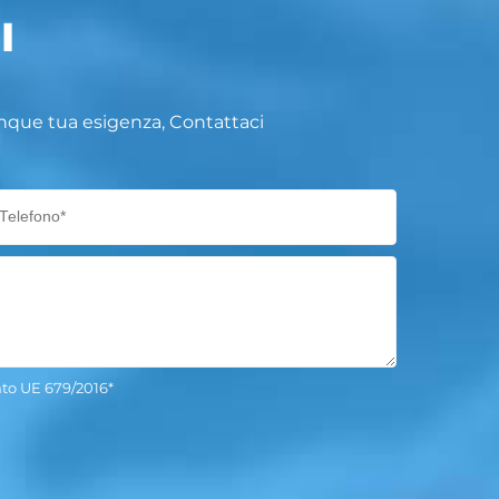
I
lunque tua esigenza, Contattaci
ento UE 679/2016*
uesto campo.