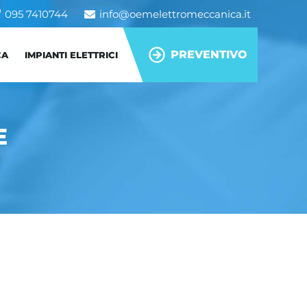
095 7410744
info@oemelettromeccanica.it
PREVENTIVO
CA
IMPIANTI ELETTRICI
E